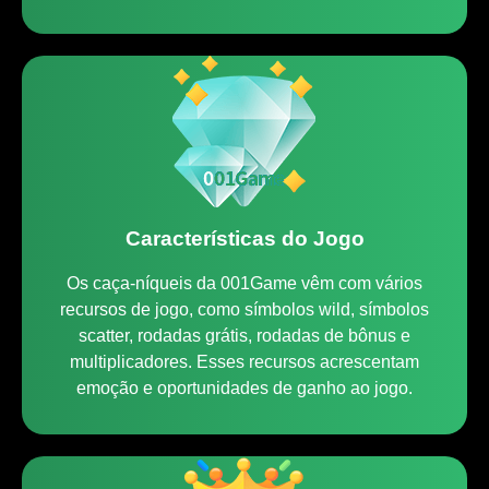
Características do Jogo
Os caça-níqueis da 001Game vêm com vários
recursos de jogo, como símbolos wild, símbolos
scatter, rodadas grátis, rodadas de bônus e
multiplicadores. Esses recursos acrescentam
emoção e oportunidades de ganho ao jogo.