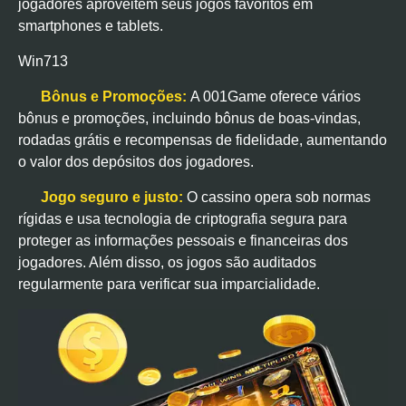
jogadores aproveitem seus jogos favoritos em
smartphones e tablets.
Win713
Bônus e Promoções:
A 001Game oferece vários
bônus e promoções, incluindo bônus de boas-vindas,
rodadas grátis e recompensas de fidelidade, aumentando
o valor dos depósitos dos jogadores.
Jogo seguro e justo:
O cassino opera sob normas
rígidas e usa tecnologia de criptografia segura para
proteger as informações pessoais e financeiras dos
jogadores. Além disso, os jogos são auditados
regularmente para verificar sua imparcialidade.