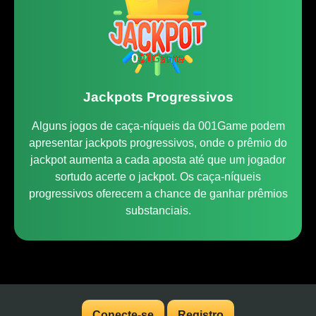
Jackpots Progressivos
Alguns jogos de caça-níqueis da 001Game podem
apresentar jackpots progressivos, onde o prêmio do
jackpot aumenta a cada aposta até que um jogador
sortudo acerte o jackpot. Os caça-níqueis
progressivos oferecem a chance de ganhar prêmios
substanciais.
Conecte-se
Registro