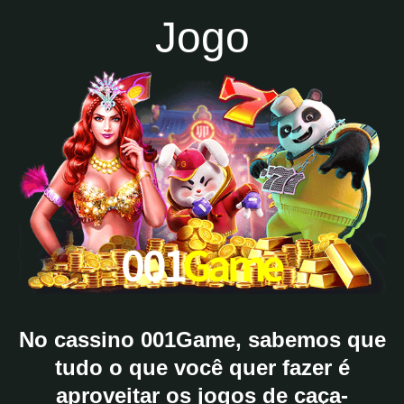
Jogo
No cassino 001Game, sabemos que
tudo o que você quer fazer é
aproveitar os jogos de caça-