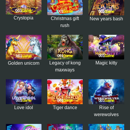
Crystopia
Christmas gift
New years bash
rush
Legacy of kong
Magic kitty
Golden unicorn
maxways
Tiger dance
Love idol
Rise of
werewolves