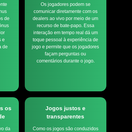
nte
Os jogadores podem se
nus
comunicar diretamente com os
os de
dealers ao vivo por meio de um
ônus
recurso de bate-papo. Essa
lor
interação em tempo real dá um
s e
toque pessoal à experiência de
a de
jogo e permite que os jogadores
façam perguntas ou
comentários durante o jogo.
s os
Jogos justos e
de
transparentes
vo da
Como os jogos são conduzidos