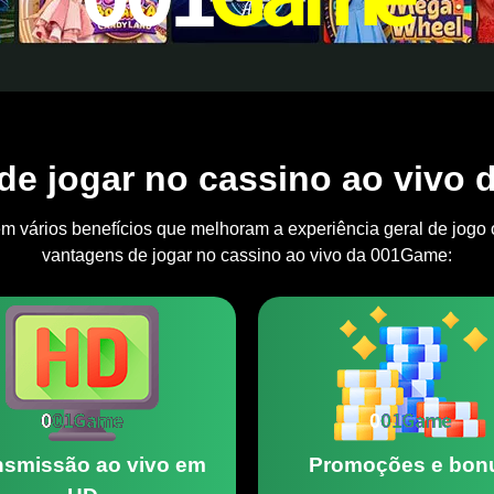
de jogar no cassino ao vivo
 vários benefícios que melhoram a experiência geral de jogo 
vantagens de jogar no cassino ao vivo da 001Game:
nsmissão ao vivo em
Promoções e bon