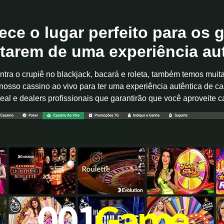
ce o lugar perfeito para os
tarem de uma experiência au
ntra o crupiê no blackjack, bacará e roleta, também temos mui
 nosso cassino ao vivo para ter uma experiência autêntica de
eal e dealers profissionais que garantirão que você aproveite c