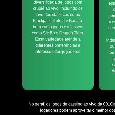
diversificada de jogos com
est
crupiê ao vivo, incluindo os
d
favoritos clássicos como
per
Blackjack, Roleta e Bacará,
ace
bem como jogos exclusivos
com
como Sic Bo e Dragon Tiger.
Essa variedade atende a
inde
diferentes preferências e
ou
interesses dos jogadores.
tor
a
c
d
No geral, os jogos de cassino ao vivo da 001G
jogadores podem aproveitar o melhor dos