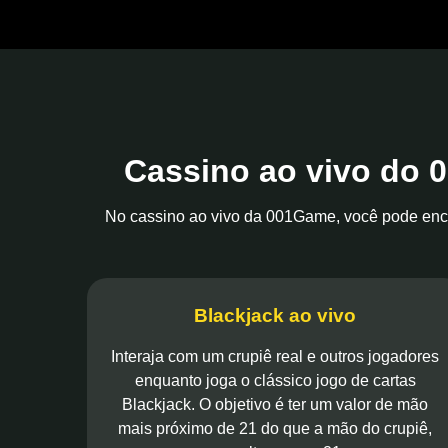
Cassino ao vivo do 
No cassino ao vivo da 001Game, você pode enco
Blackjack ao vivo
Interaja com um crupiê real e outros jogadores
enquanto joga o clássico jogo de cartas
Blackjack. O objetivo é ter um valor de mão
mais próximo de 21 do que a mão do crupiê,