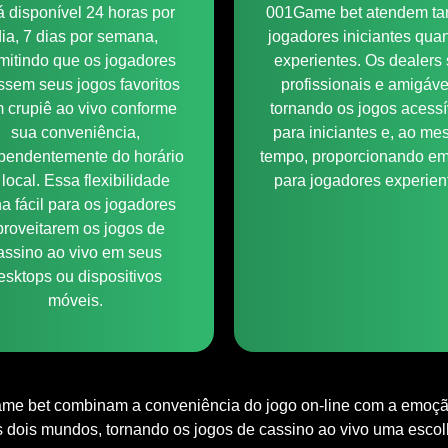
á disponível 24 horas por
001Game bet atendem ta
ia, 7 dias por semana,
jogadores iniciantes qua
mitindo que os jogadores
experientes. Os dealers
ssem seus jogos favoritos
profissionais e amigáve
 crupiê ao vivo conforme
tornando os jogos acessí
sua conveniência,
para iniciantes e, ao m
pendentemente do horário
tempo, proporcionando e
 local. Essa flexibilidade
para jogadores experien
na fácil para os jogadores
proveitarem os jogos de
assino ao vivo em seus
esktops ou dispositivos
móveis.
ame bet combinam a conveniência do jogo on-line com a emoção
 dois mundos, tornando os jogos de cassino ao vivo uma escolh