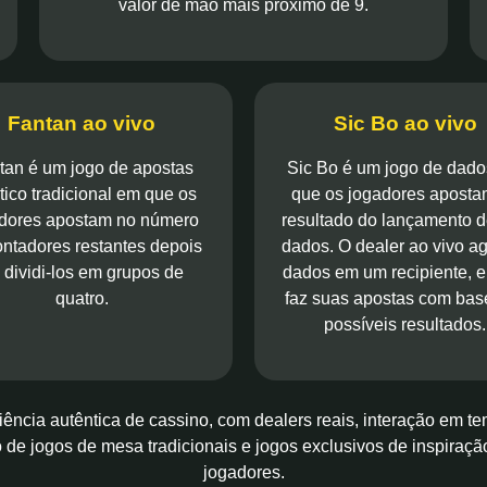
valor de mão mais próximo de 9.
Fantan ao vivo
Sic Bo ao vivo
tan é um jogo de apostas
Sic Bo é um jogo de dad
tico tradicional em que os
que os jogadores aposta
dores apostam no número
resultado do lançamento d
ontadores restantes depois
dados. O dealer ao vivo ag
 dividi-los em grupos de
dados em um recipiente, e
quatro.
faz suas apostas com bas
possíveis resultados.
ncia autêntica de cassino, com dealers reais, interação em tem
e jogos de mesa tradicionais e jogos exclusivos de inspiração
jogadores.