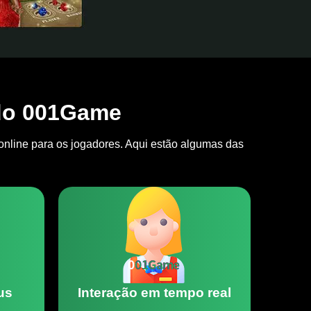
 do 001Game
online para os jogadores. Aqui estão algumas das
us
Interação em tempo real