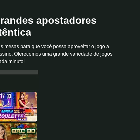
 grandes apostadores
têntica
tas mesas para que você possa aproveitar o jogo a
 cassino. Oferecemos uma grande variedade de jogos
ada minuto!