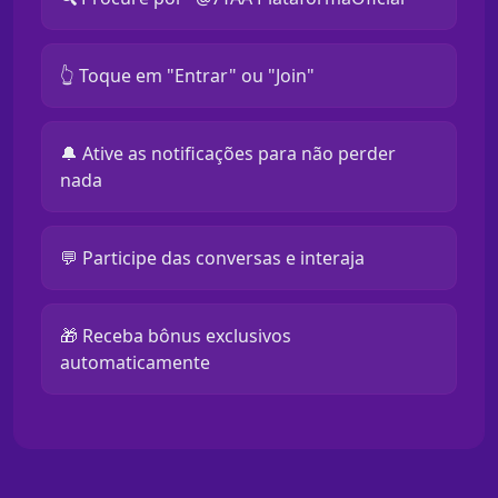
👆 Toque em "Entrar" ou "Join"
🔔 Ative as notificações para não perder
nada
💬 Participe das conversas e interaja
🎁 Receba bônus exclusivos
automaticamente