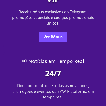
Receba bônus exclusivos do Telegram,
promoções especiais e códigos promocionais
únicos!
Ver Bônus
📢 Notícias em Tempo Real
24/7
Fique por dentro de todas as novidades,
promoções e eventos da 7YAA Plataforma em
tempo real!