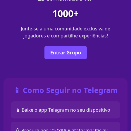
1000+
Junte-se a uma comunidade exclusiva de
jogadores e compartilhe experiências!
Entrar Grupo
📱 Como Seguir no Telegram
📱 Baixe o app Telegram no seu dispositivo
🔍 Procure por "@7YAA PlataformaOficial"