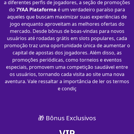
a diferentes perfis de jogadores, a seção de promoções
do
7YAA Plataforma
é um verdadeiro paraíso para
aqueles que buscam maximizar suas experiências de
jogo enquanto aproveitam as melhores ofertas do
mercado. Desde bônus de boas-vindas para novos
usuários até rodadas grátis em slots populares, cada
promoção traz uma oportunidade única de aumentar o
capital de apostas dos jogadores. Além disso, as
promoções periódicas, como torneios e eventos
especiais, promovem uma competição saudável entre
os usuários, tornando cada visita ao site uma nova
aventura. Vale ressaltar a importância de ler os termos
e condiç
🎁 Bônus Exclusivos
VIP