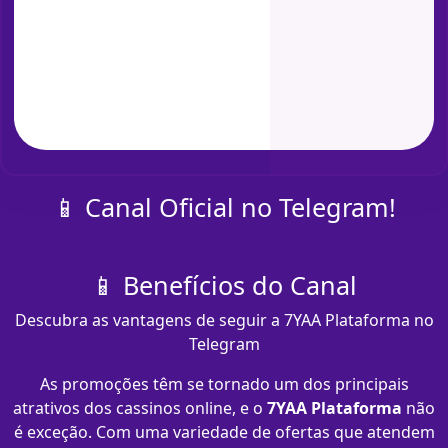
📱 Canal Oficial no Telegram!
📱 Benefícios do Canal
Descubra as vantagens de seguir a 7YAA Plataforma no
Telegram
As promoções têm se tornado um dos principais
atrativos dos cassinos online, e o
7YAA Plataforma
não
é exceção. Com uma variedade de ofertas que atendem