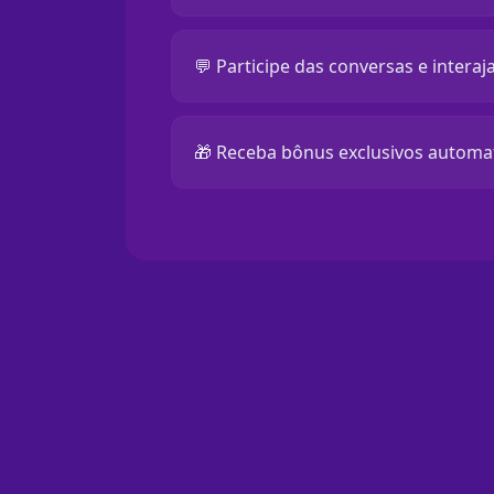
💬 Participe das conversas e interaj
🎁 Receba bônus exclusivos autom