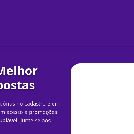
 Melhor
postas
 bônus no cadastro e em
tem acesso a promoções
ualável. Junte-se aos