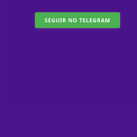
SEGUIR NO TELEGRAM