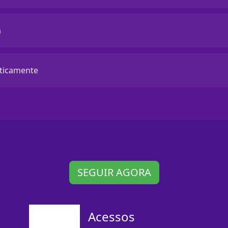
a
aticamente
SEGUIR AGORA
Acessos