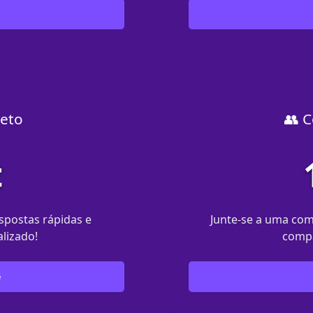
reto
👥 
t
espostas rápidas e
Junte-se a uma com
lizado!
compa
e