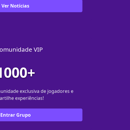
Ver Notícias
Comunidade VIP
1000+
unidade exclusiva de jogadores e
rtilhe experiências!
Entrar Grupo