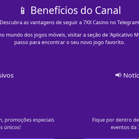
📱 Benefícios do Canal
Descubra as vantagens de seguir a 7XX Casino no Telegra
 mundo dos jogos móveis, visitar a seção de 'Aplicativo M
passo para encontrar o seu novo jogo favorito.
sivos
📢 Notí
m, promoções especiais
Fique por dentro d
s únicos!
eventos da 