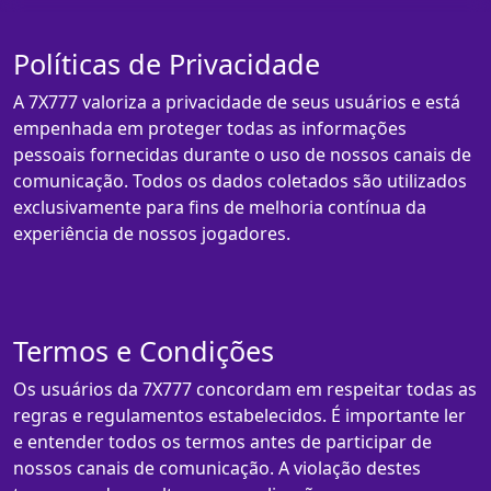
Políticas de Privacidade
A 7X777 valoriza a privacidade de seus usuários e está
empenhada em proteger todas as informações
pessoais fornecidas durante o uso de nossos canais de
comunicação. Todos os dados coletados são utilizados
exclusivamente para fins de melhoria contínua da
experiência de nossos jogadores.
Termos e Condições
Os usuários da 7X777 concordam em respeitar todas as
regras e regulamentos estabelecidos. É importante ler
e entender todos os termos antes de participar de
nossos canais de comunicação. A violação destes