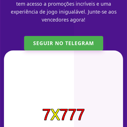
tem acesso a promoções incríveis e uma
experiência de jogo inigualável. Junte-se aos
vencedores agora!
SEGUIR NO TELEGRAM