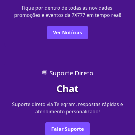
Fique por dentro de todas as novidades,
promoções e eventos da 7X777 em tempo real!
Ver Notícias
💬 Suporte Direto
Chat
Suporte direto via Telegram, respostas rápidas e
atendimento personalizado!
Falar Suporte