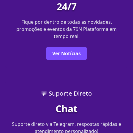
24/7
Fique por dentro de todas as novidades,
promoções e eventos da 79N Plataforma em
tempo real!
Ver Notícias
💬 Suporte Direto
Chat
Suporte direto via Telegram, respostas rápidas e
atendimento personalizado!