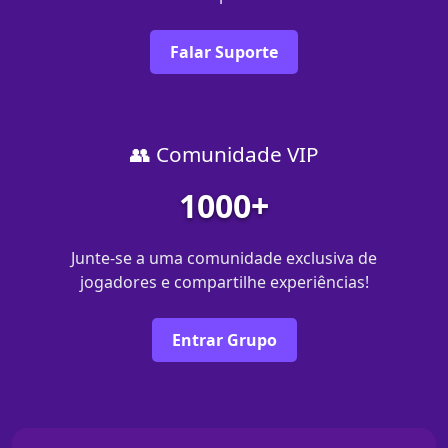
Falar Suporte
👥 Comunidade VIP
1000+
Junte-se a uma comunidade exclusiva de
jogadores e compartilhe experiências!
Entrar Grupo