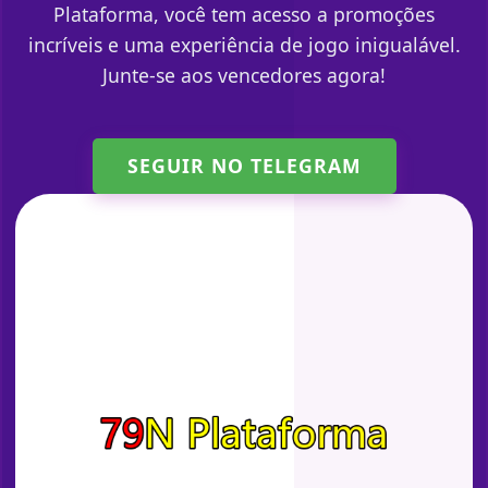
Plataforma, você tem acesso a promoções
incríveis e uma experiência de jogo inigualável.
Junte-se aos vencedores agora!
SEGUIR NO TELEGRAM