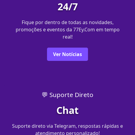
24/7
Fique por dentro de todas as novidades,
promoções e eventos da 77Ey.Com em tempo
real!
Ver Notícias
💬 Suporte Direto
Chat
Suporte direto via Telegram, respostas rápidas e
atendimento personalizado!