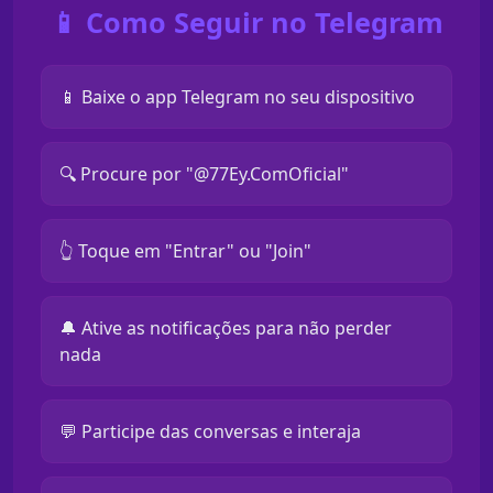
📱 Como Seguir no Telegram
📱 Baixe o app Telegram no seu dispositivo
🔍 Procure por "@77Ey.ComOficial"
👆 Toque em "Entrar" ou "Join"
🔔 Ative as notificações para não perder
nada
💬 Participe das conversas e interaja