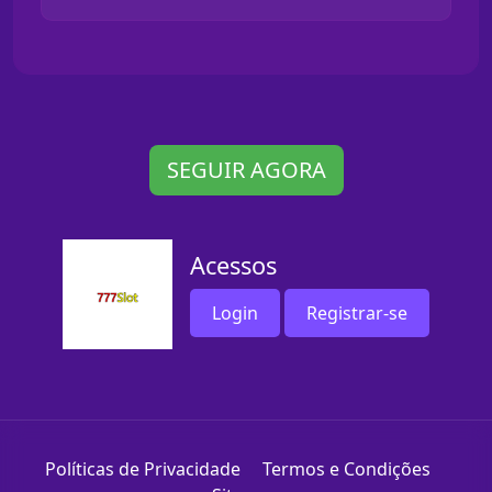
SEGUIR AGORA
Acessos
Login
Registrar-se
Políticas de Privacidade
Termos e Condições