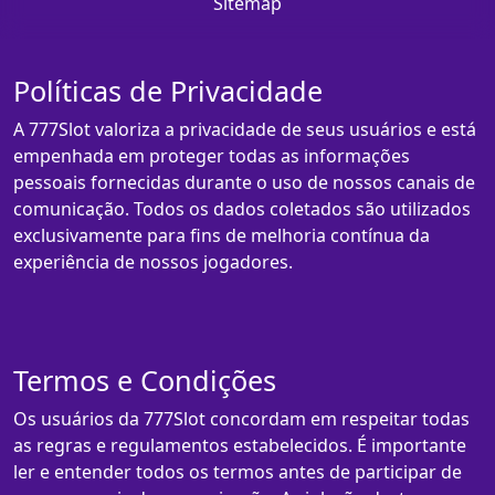
Sitemap
Políticas de Privacidade
A 777Slot valoriza a privacidade de seus usuários e está
empenhada em proteger todas as informações
pessoais fornecidas durante o uso de nossos canais de
comunicação. Todos os dados coletados são utilizados
exclusivamente para fins de melhoria contínua da
experiência de nossos jogadores.
Termos e Condições
Os usuários da 777Slot concordam em respeitar todas
as regras e regulamentos estabelecidos. É importante
ler e entender todos os termos antes de participar de