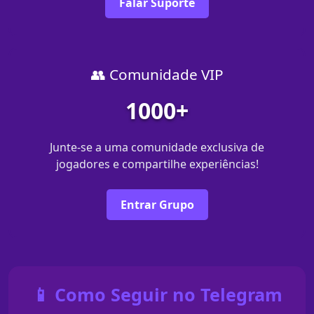
Falar Suporte
👥 Comunidade VIP
1000+
Junte-se a uma comunidade exclusiva de
jogadores e compartilhe experiências!
Entrar Grupo
📱 Como Seguir no Telegram