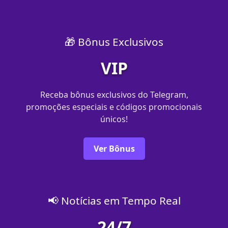
🎁 Bônus Exclusivos
VIP
Receba bônus exclusivos do Telegram,
promoções especiais e códigos promocionais
únicos!
Ver Bônus
📢 Notícias em Tempo Real
24/7