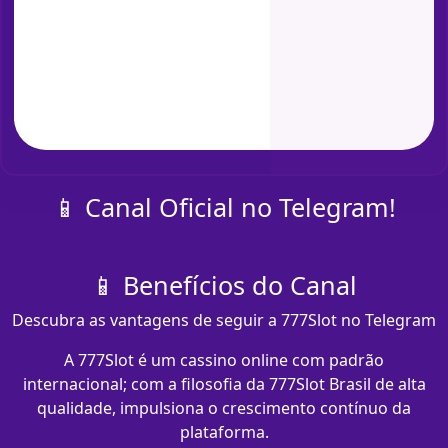
📱 Canal Oficial no Telegram!
📱 Benefícios do Canal
Descubra as vantagens de seguir a 777Slot no Telegram
A 777Slot é um cassino online com padrão
internacional; com a filosofia da 777Slot Brasil de alta
qualidade, impulsiona o crescimento contínuo da
plataforma.