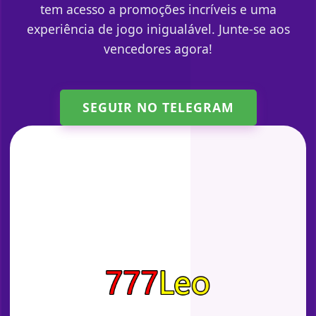
tem acesso a promoções incríveis e uma
experiência de jogo inigualável. Junte-se aos
vencedores agora!
SEGUIR NO TELEGRAM