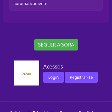
automaticamente
SEGUIR AGORA
Acessos
Login
Registrar-se