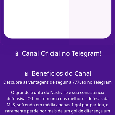
📱 Canal Oficial no Telegram!
📱 Benefícios do Canal
Descubra as vantagens de seguir a 777Leo no Telegram
O grande trunfo do Nashville é sua consistência
defensiva. O time tem uma das melhores defesas da
MLS, sofrendo em média apenas 1 gol por partida, e
raramente perde por mais de um gol de diferença um