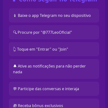
📱 Baixe o app Telegram no seu dispositivo
🔍 Procure por "@777LeoOficial"
👆 Toque em "Entrar" ou "Join"
🔔 Ative as notificações para não perder
nada
💬 Participe das conversas e interaja
🎁 Receba bônus exclusivos