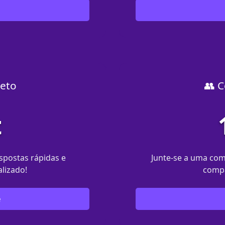
reto
👥 
t
espostas rápidas e
Junte-se a uma com
lizado!
compa
e