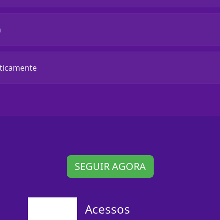
a
aticamente
SEGUIR AGORA
Acessos