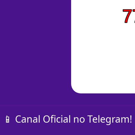
📱 Canal Oficial no Telegram!