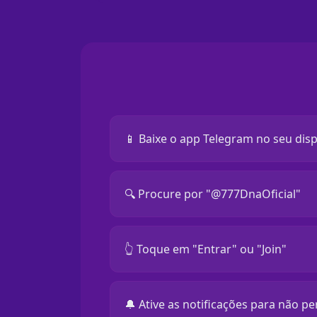
📱 Baixe o app Telegram no seu disp
🔍 Procure por "@777DnaOficial"
👆 Toque em "Entrar" ou "Join"
🔔 Ative as notificações para não p