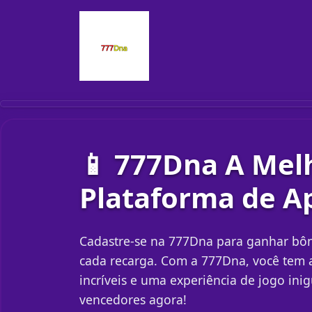
📱 777Dna A Mel
Plataforma de A
Cadastre-se na 777Dna para ganhar bô
cada recarga. Com a 777Dna, você tem
incríveis e uma experiência de jogo inig
vencedores agora!