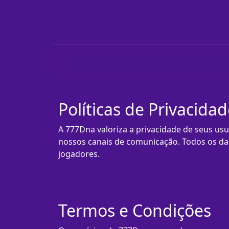
Políticas de Privacida
A 777Dna valoriza a privacidade de seus us
nossos canais de comunicação. Todos os dad
jogadores.
Termos e Condições