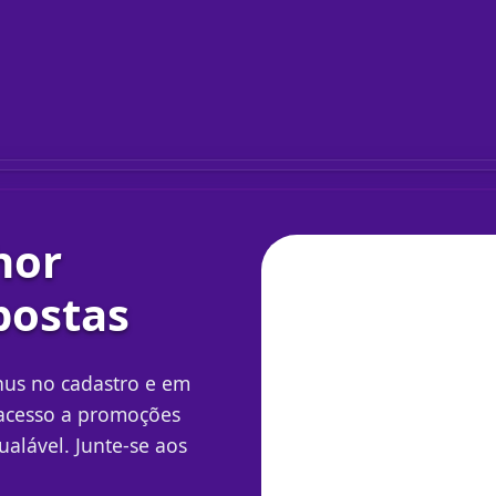
hor
postas
nus no cadastro e em
 acesso a promoções
ualável. Junte-se aos