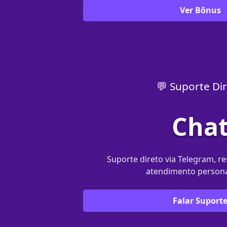
Ver Bônus
💬 Suporte Di
Cha
Suporte direto via Telegram, r
atendimento persona
Falar Suport