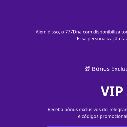
Além disso, o 777Dna com​ disponibiliza to
Essa personalização fa
🎁 Bônus Exclu
VIP
Receba bônus exclusivos do Telegra
e códigos promocionai