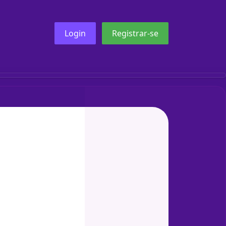
Login
Registrar-se