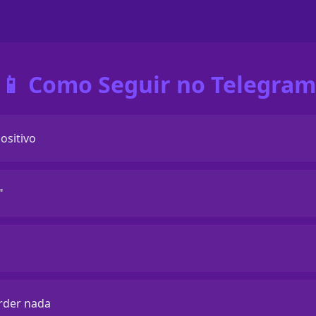
📱 Como Seguir no Telegram
ositivo
"
erder nada