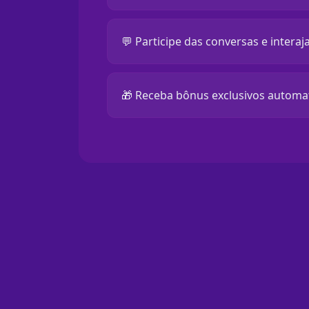
💬 Participe das conversas e interaj
🎁 Receba bônus exclusivos autom