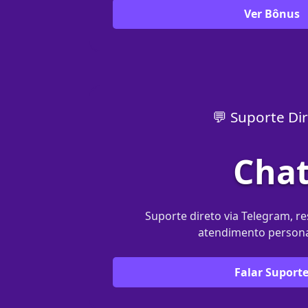
Ver Bônus
💬 Suporte Di
Cha
Suporte direto via Telegram, r
atendimento persona
Falar Suport