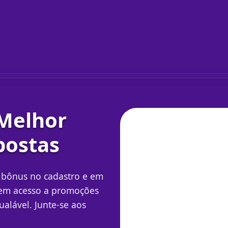
 Melhor
postas
 bônus no cadastro e em
tem acesso a promoções
ualável. Junte-se aos