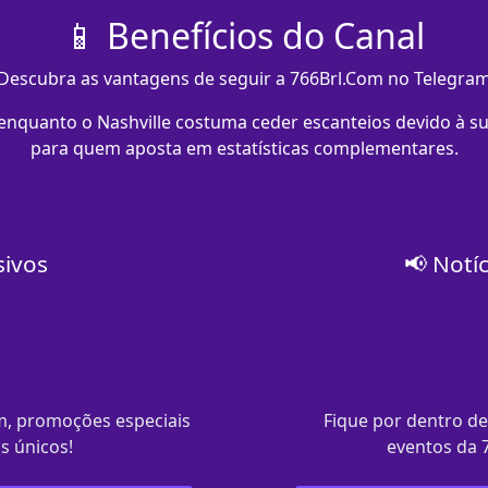
📱 Benefícios do Canal
Descubra as vantagens de seguir a 766Brl.Com no Telegra
nquanto o Nashville costuma ceder escanteios devido à su
para quem aposta em estatísticas complementares.
sivos
📢 Notí
m, promoções especiais
Fique por dentro d
s únicos!
eventos da 