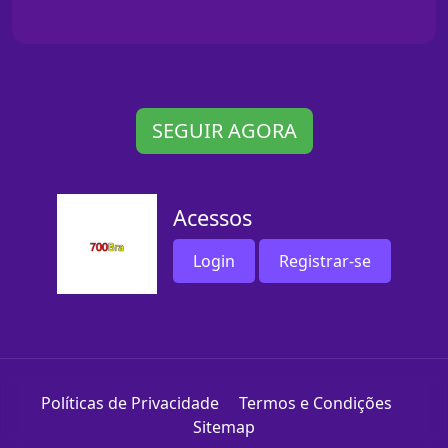
SEGUIR AGORA
Acessos
Login
Registrar-se
Políticas de Privacidade
Termos e Condições
Sitemap