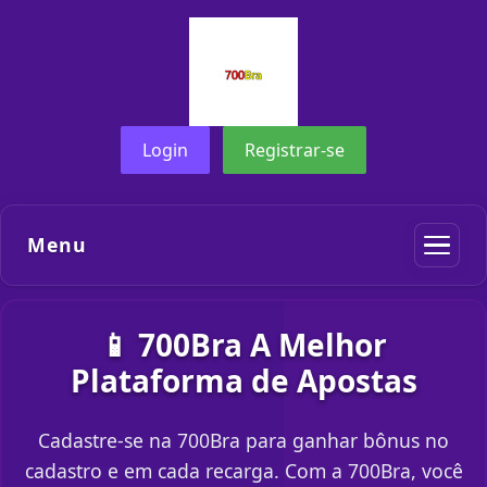
Login
Registrar-se
Menu
📱 700Bra A Melhor
Plataforma de Apostas
Cadastre-se na 700Bra para ganhar bônus no
cadastro e em cada recarga. Com a 700Bra, você