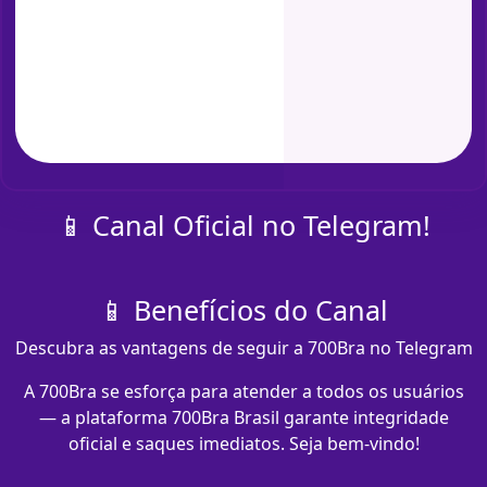
📱 Canal Oficial no Telegram!
📱 Benefícios do Canal
Descubra as vantagens de seguir a 700Bra no Telegram
A 700Bra se esforça para atender a todos os usuários
— a plataforma 700Bra Brasil garante integridade
oficial e saques imediatos. Seja bem-vindo!