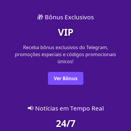
🎁 Bônus Exclusivos
VIP
Receba bônus exclusivos do Telegram,
promoções especiais e códigos promocionais
únicos!
Ver Bônus
📢 Notícias em Tempo Real
24/7