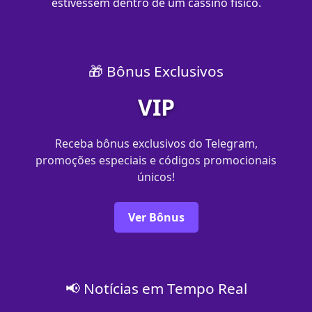
estivessem dentro de um cassino físico.
🎁 Bônus Exclusivos
VIP
Receba bônus exclusivos do Telegram,
promoções especiais e códigos promocionais
únicos!
Ver Bônus
📢 Notícias em Tempo Real