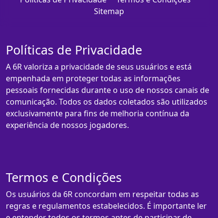
Sitemap
Políticas de Privacidade
A 6R valoriza a privacidade de seus usuários e está
empenhada em proteger todas as informações
pessoais fornecidas durante o uso de nossos canais de
comunicação. Todos os dados coletados são utilizados
exclusivamente para fins de melhoria contínua da
experiência de nossos jogadores.
Termos e Condições
Os usuários da 6R concordam em respeitar todas as
regras e regulamentos estabelecidos. É importante ler
e entender todos os termos antes de participar de