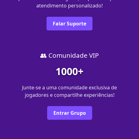
atendimento personalizado!
Falar Suporte
👥 Comunidade VIP
1000+
Junte-se a uma comunidade exclusiva de
jogadores e compartilhe experiências!
Entrar Grupo