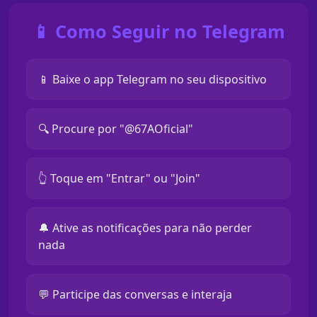
📱 Como Seguir no Telegram
📱 Baixe o app Telegram no seu dispositivo
🔍 Procure por "@67AOficial"
👆 Toque em "Entrar" ou "Join"
🔔 Ative as notificações para não perder
nada
💬 Participe das conversas e interaja