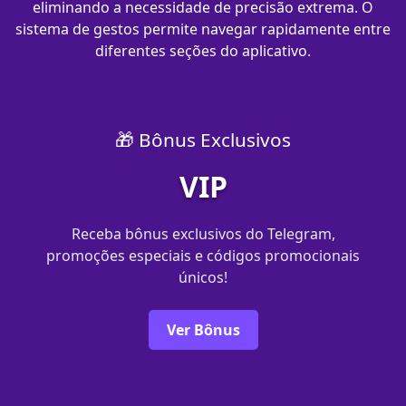
eliminando a necessidade de precisão extrema. O
sistema de gestos permite navegar rapidamente entre
diferentes seções do aplicativo.
🎁 Bônus Exclusivos
VIP
Receba bônus exclusivos do Telegram,
promoções especiais e códigos promocionais
únicos!
Ver Bônus