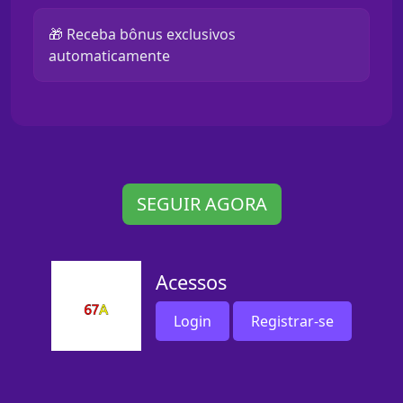
🎁 Receba bônus exclusivos
automaticamente
SEGUIR AGORA
Acessos
Login
Registrar-se