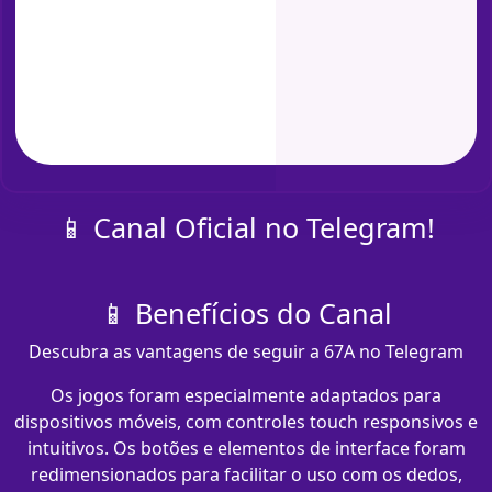
📱 Canal Oficial no Telegram!
📱 Benefícios do Canal
Descubra as vantagens de seguir a 67A no Telegram
Os jogos foram especialmente adaptados para
dispositivos móveis, com controles touch responsivos e
intuitivos. Os botões e elementos de interface foram
redimensionados para facilitar o uso com os dedos,