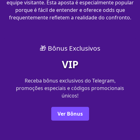
equipe visitante. Esta aposta é especialmente popular
porque é fácil de entender e oferece odds que
frequentemente refletem a realidade do confronto.
🎁 Bônus Exclusivos
VIP
Receba bônus exclusivos do Telegram,
promoções especiais e códigos promocionais
únicos!
Ver Bônus