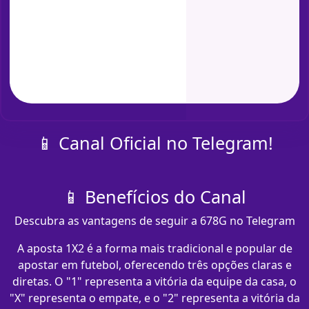
📱 Canal Oficial no Telegram!
📱 Benefícios do Canal
Descubra as vantagens de seguir a 678G no Telegram
A aposta 1X2 é a forma mais tradicional e popular de
apostar em futebol, oferecendo três opções claras e
diretas. O "1" representa a vitória da equipe da casa, o
"X" representa o empate, e o "2" representa a vitória da