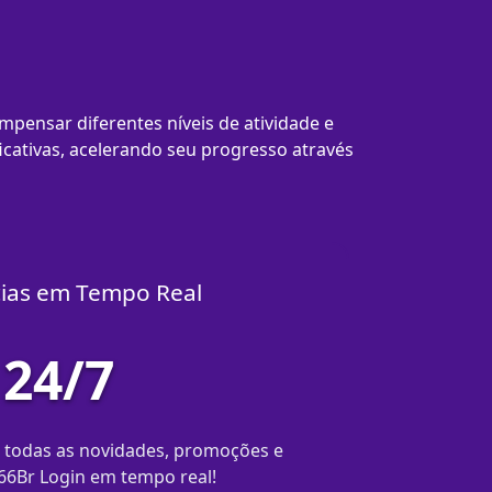
m
mpensar diferentes níveis de atividade e
cativas, acelerando seu progresso através
cias em Tempo Real
24/7
e todas as novidades, promoções e
66Br Login em tempo real!