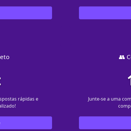
reto
👥 
t
espostas rápidas e
Junte-se a uma com
lizado!
compa
e