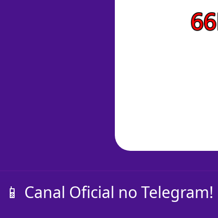
📱 Canal Oficial no Telegram!