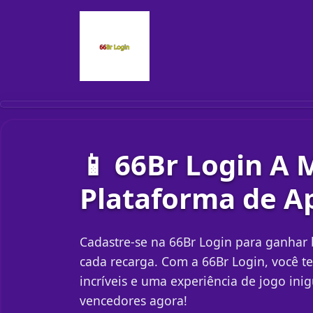
📱 66Br Login A 
Plataforma de A
Cadastre-se na 66Br Login para ganhar
cada recarga. Com a 66Br Login, você 
incríveis e uma experiência de jogo inig
vencedores agora!