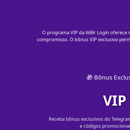
O programa VIP da 66Br Login oferece mú
compromisso. O bônus VIP exclusivo permi
🎁 Bônus Exclu
VIP
Receba bônus exclusivos do Telegra
e códigos promocionai