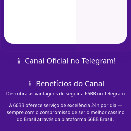
📱 Canal Oficial no Telegram!
📱 Benefícios do Canal
Descubra as vantagens de seguir a 66BB no Telegram
A 66BB oferece serviço de excelência 24h por dia —
sempre com o compromisso de ser o melhor cassino
do Brasil através da plataforma 66BB Brasil .