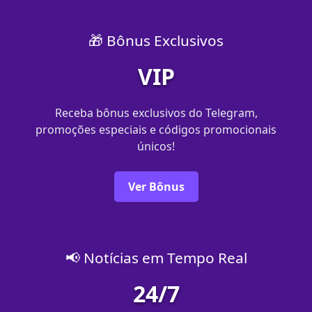
🎁 Bônus Exclusivos
VIP
Receba bônus exclusivos do Telegram,
promoções especiais e códigos promocionais
únicos!
Ver Bônus
📢 Notícias em Tempo Real
24/7