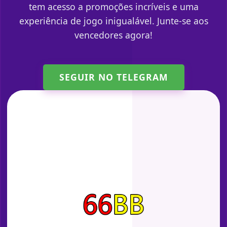
tem acesso a promoções incríveis e uma
experiência de jogo inigualável. Junte-se aos
vencedores agora!
SEGUIR NO TELEGRAM