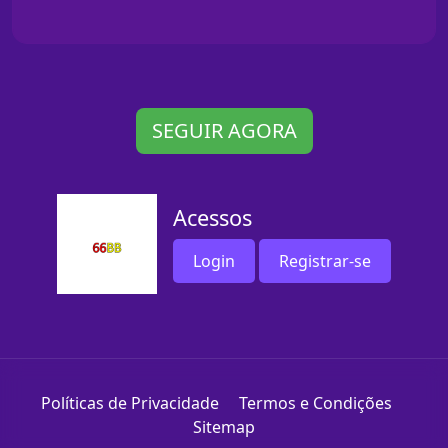
SEGUIR AGORA
Acessos
Login
Registrar-se
Políticas de Privacidade
Termos e Condições
Sitemap