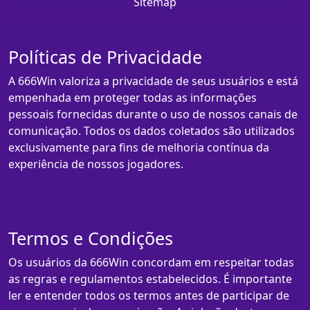
Sitemap
Políticas de Privacidade
A 666Win valoriza a privacidade de seus usuários e está
empenhada em proteger todas as informações
pessoais fornecidas durante o uso de nossos canais de
comunicação. Todos os dados coletados são utilizados
exclusivamente para fins de melhoria contínua da
experiência de nossos jogadores.
Termos e Condições
Os usuários da 666Win concordam em respeitar todas
as regras e regulamentos estabelecidos. É importante
ler e entender todos os termos antes de participar de