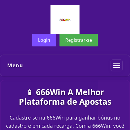
Login
Registrar-se
Menu
📱 666Win A Melhor
Plataforma de Apostas
Cadastre-se na 666Win para ganhar bônus no
cadastro e em cada recarga. Com a 666Win, você