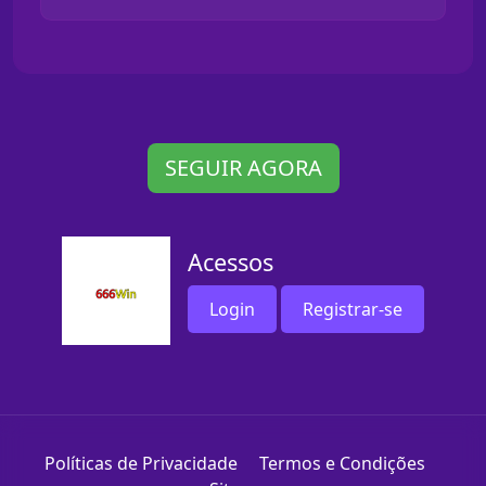
SEGUIR AGORA
Acessos
Login
Registrar-se
Políticas de Privacidade
Termos e Condições