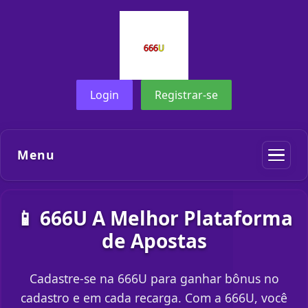
Login
Registrar-se
Menu
📱 666U A Melhor Plataforma
de Apostas
Cadastre-se na 666U para ganhar bônus no
cadastro e em cada recarga. Com a 666U, você