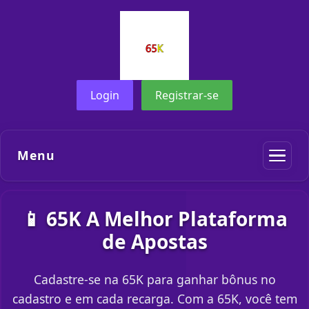
Login
Registrar-se
Menu
📱 65K A Melhor Plataforma
de Apostas
Cadastre-se na 65K para ganhar bônus no
cadastro e em cada recarga. Com a 65K, você tem