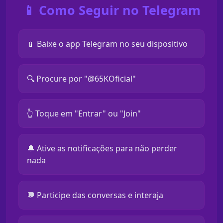
📱 Como Seguir no Telegram
📱 Baixe o app Telegram no seu dispositivo
🔍 Procure por "@65KOficial"
👆 Toque em "Entrar" ou "Join"
🔔 Ative as notificações para não perder
nada
💬 Participe das conversas e interaja