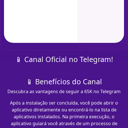
📱 Canal Oficial no Telegram!
📱 Benefícios do Canal
Descubra as vantagens de seguir a 65K no Telegram
Após a instalação ser concluída, você pode abrir o
aplicativo diretamente ou encontrá-lo na lista de
aplicativos instalados. Na primeira execução, o
aplicativo guiará você através de um processo de