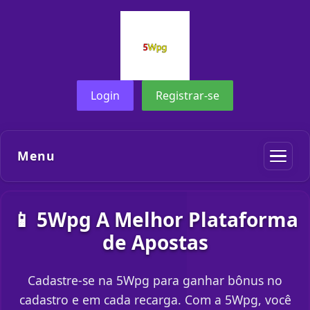
Login
Registrar-se
Menu
📱 5Wpg A Melhor Plataforma
de Apostas
Cadastre-se na 5Wpg para ganhar bônus no
cadastro e em cada recarga. Com a 5Wpg, você