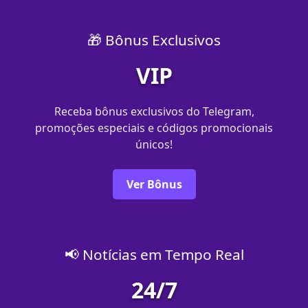
🎁 Bônus Exclusivos
VIP
Receba bônus exclusivos do Telegram,
promoções especiais e códigos promocionais
únicos!
Ver Bônus
📢 Notícias em Tempo Real
24/7