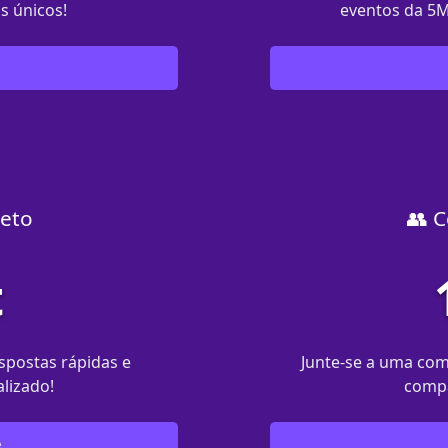
s únicos!
eventos da 5
reto
👥 
t
espostas rápidas e
Junte-se a uma com
lizado!
compa
e