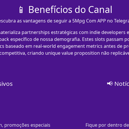
📱 Benefícios do Canal
scubra as vantagens de seguir a 5Mpg Com APP no Teleg
erializa partnerships estratégicas com indie developers e 
ack específico de nossa demografia. Estes slots passam po
cs baseado em real-world engagement metrics antes de pro
competitiva, criando unique value proposition não replicá
sivos
📢 Notí
m, promoções especiais
Fique por dentro d