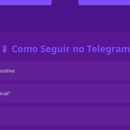
📱 Como Seguir no Telegram
ositivo
cial"