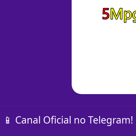
📱 Canal Oficial no Telegram!