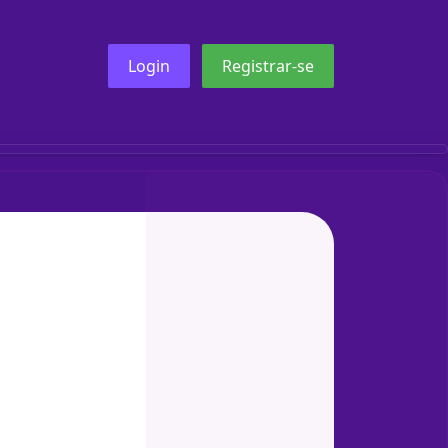
Login
Registrar-se