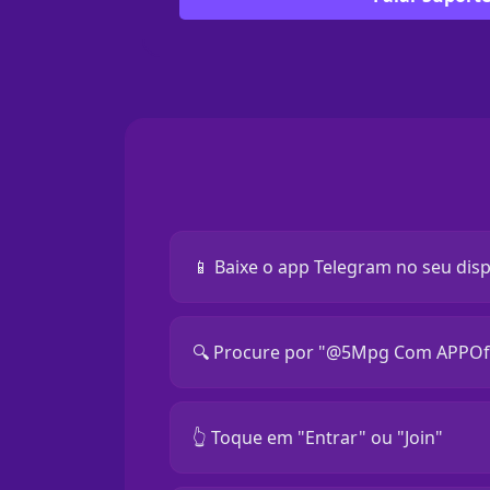
📱 Baixe o app Telegram no seu disp
🔍 Procure por "@5Mpg Com APPOfi
👆 Toque em "Entrar" ou "Join"