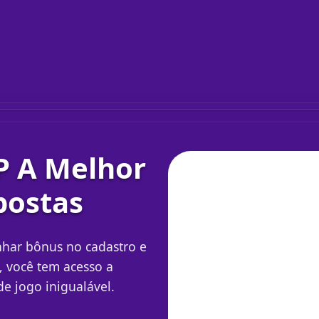
P A Melhor
postas
har bônus no cadastro e
 você tem acesso a
e jogo inigualável.