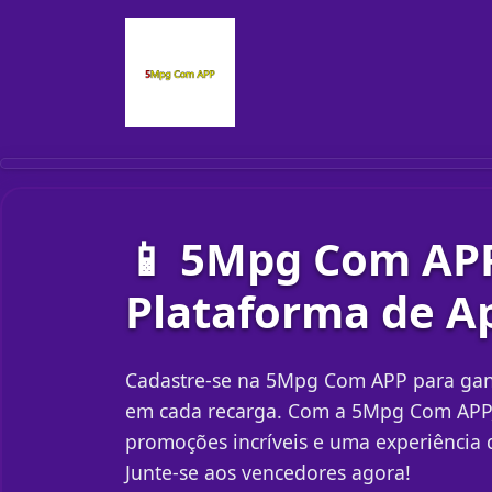
📱 5Mpg Com AP
Plataforma de A
Cadastre-se na 5Mpg Com APP para gan
em cada recarga. Com a 5Mpg Com APP,
promoções incríveis e uma experiência d
Junte-se aos vencedores agora!