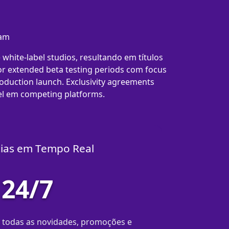
ram
white-label studios, resultando em títulos
r extended beta testing periods com focus
duction launch. Exclusivity agreements
vel em competing platforms.
cias em Tempo Real
24/7
e todas as novidades, promoções e