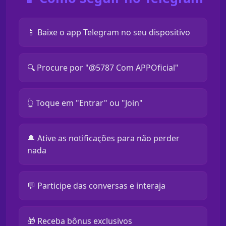
📱 Baixe o app Telegram no seu dispositivo
🔍 Procure por "@5787 Com APPOficial"
👆 Toque em "Entrar" ou "Join"
🔔 Ative as notificações para não perder
nada
💬 Participe das conversas e interaja
🎁 Receba bônus exclusivos