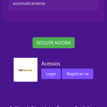
automaticamente
SEGUIR AGORA
Acessos
Login
Registrar-se