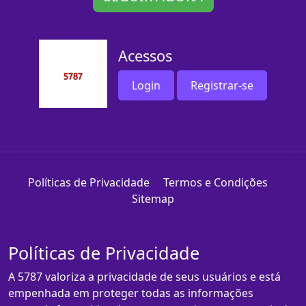
Acessos
Login
Registrar-se
Políticas de Privacidade
Termos e Condições
Sitemap
Políticas de Privacidade
A 5787 valoriza a privacidade de seus usuários e está
empenhada em proteger todas as informações