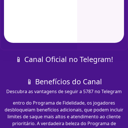
📱 Canal Oficial no Telegram!
📱 Benefícios do Canal
Descubra as vantagens de seguir a 5787 no Telegram
entro do Programa de Fidelidade, os jogadores
desbloqueiam benefícios adicionais, que podem incluir
limites de saque mais altos e atendimento ao cliente
prioritário. A verdadeira beleza do Programa de