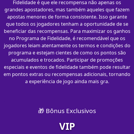
Fidelidade é que ele recompensa não apenas os
grandes apostadores, mas também aqueles que fazem
apostas menores de forma consistente. Isso garante
que todos os jogadores tenham a oportunidade de se
beneficiar das recompensas. Para maximizar os ganhos
no Programa de Fidelidade, é recomendável que os
jogadores leiam atentamente os termos e condições do
programa e estejam cientes de como os pontos são
acumulados e trocados. Participar de promoções
especiais e eventos de fidelidade também pode resultar
em pontos extras ou recompensas adicionais, tornando
a experiência de jogo ainda mais gra.
🎁 Bônus Exclusivos
VIP