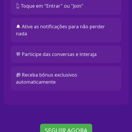
👆 Toque em "Entrar" ou "Join"
🔔 Ative as notificações para não perder
nada
💬 Participe das conversas e interaja
🎁 Receba bônus exclusivos
automaticamente
SEGUIR AGORA