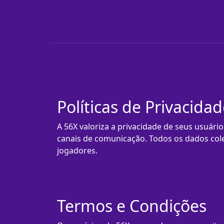
Políticas de Privacida
A 56X valoriza a privacidade de seus usuár
canais de comunicação. Todos os dados cole
jogadores.
Termos e Condições