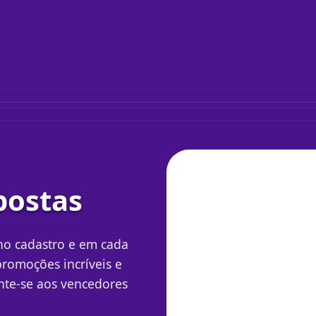
postas
no cadastro e em cada
promoções incríveis e
unte-se aos vencedores