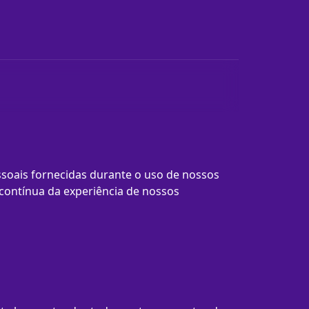
ssoais fornecidas durante o uso de nossos
 contínua da experiência de nossos