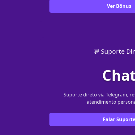
Ver Bônus
💬 Suporte Di
Cha
Suporte direto via Telegram, r
atendimento persona
Falar Suport