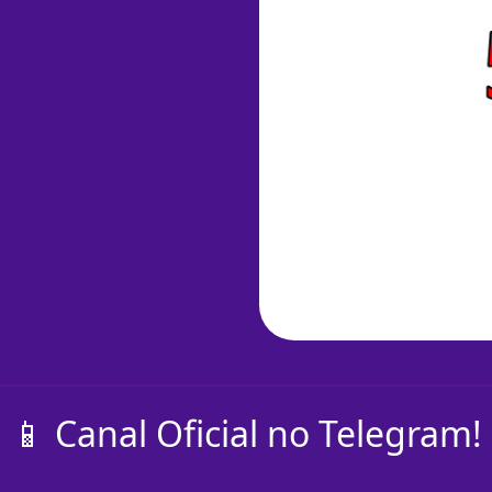
📱 Canal Oficial no Telegram!