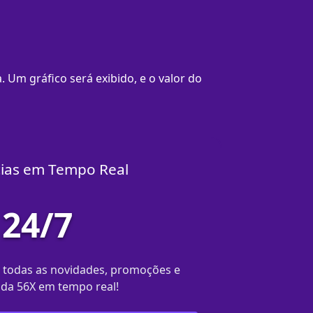
 Um gráfico será exibido, e o valor do
cias em Tempo Real
24/7
e todas as novidades, promoções e
 da 56X em tempo real!