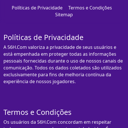
Políticas de Privacidade
Termos e Condições
Sitemap
Políticas de Privacidade
A 56H.Com valoriza a privacidade de seus usuários e
está empenhada em proteger todas as informações
pessoais fornecidas durante o uso de nossos canais de
comunicação. Todos os dados coletados são utilizados
exclusivamente para fins de melhoria contínua da
experiência de nossos jogadores.
Termos e Condições
Os usuários da 56H.Com concordam em respeitar