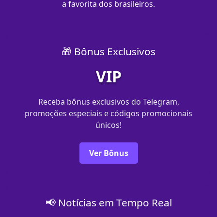
a favorita dos brasileiros.
🎁 Bônus Exclusivos
VIP
Receba bônus exclusivos do Telegram,
promoções especiais e códigos promocionais
únicos!
Ver Bônus
📢 Notícias em Tempo Real