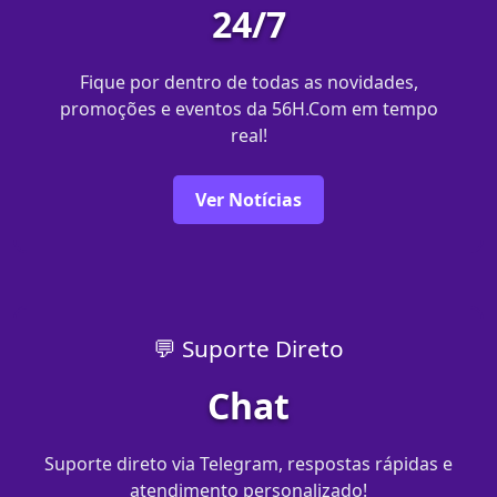
24/7
Fique por dentro de todas as novidades,
promoções e eventos da 56H.Com em tempo
real!
Ver Notícias
💬 Suporte Direto
Chat
Suporte direto via Telegram, respostas rápidas e
atendimento personalizado!