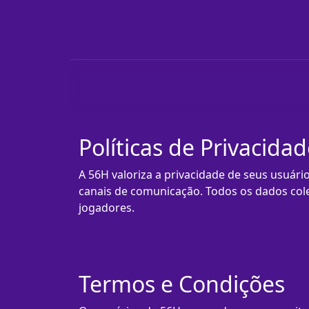
Políticas de Privacida
A 56H valoriza a privacidade de seus usuár
canais de comunicação. Todos os dados cole
jogadores.
Termos e Condições