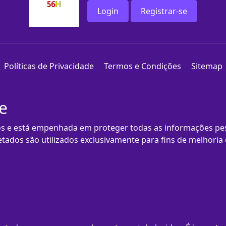
Login
Registrar-se
Políticas de Privacidade
Termos e Condições
Sitemap
de
ios e está empenhada em proteger todas as informações pe
tados são utilizados exclusivamente para fins de melhoria