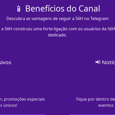
📱 Benefícios do Canal
Descubra as vantagens de seguir a 56H no Telegram
 a 56H construiu uma forte ligação com os usuários da 56H
dedicado.
sivos
📢 Notí
m, promoções especiais
Fique por dentro d
s únicos!
eventos