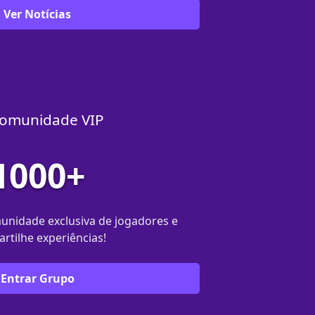
Ver Notícias
Comunidade VIP
1000+
unidade exclusiva de jogadores e
rtilhe experiências!
Entrar Grupo