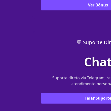
Ver Bônus
💬 Suporte Di
Cha
Suporte direto via Telegram, r
atendimento persona
Falar Suport