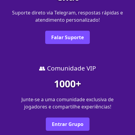
Suporte direto via Telegram, respostas rápidas e
atendimento personalizado!
Falar Suporte
👥 Comunidade VIP
1000+
Junte-se a uma comunidade exclusiva de
jogadores e compartilhe experiências!
Entrar Grupo