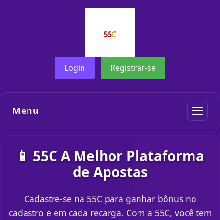
Login
Registrar-se
Menu
📱 55C A Melhor Plataforma
de Apostas
Cadastre-se na 55C para ganhar bônus no
cadastro e em cada recarga. Com a 55C, você tem