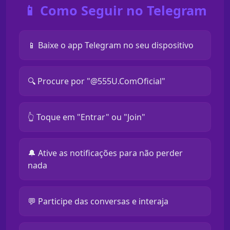
📱 Como Seguir no Telegram
📱 Baixe o app Telegram no seu dispositivo
🔍 Procure por "@555U.ComOficial"
👆 Toque em "Entrar" ou "Join"
🔔 Ative as notificações para não perder
nada
💬 Participe das conversas e interaja