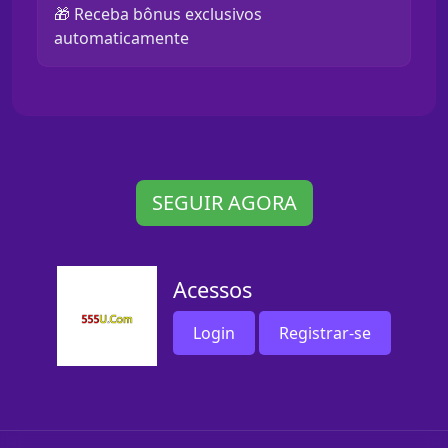
🎁 Receba bônus exclusivos
automaticamente
SEGUIR AGORA
Acessos
Login
Registrar-se