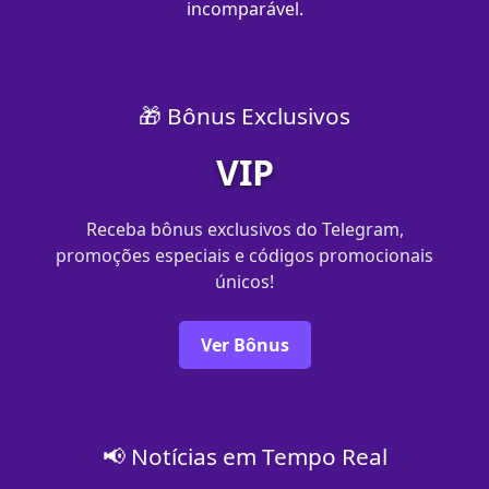
incomparável.
🎁 Bônus Exclusivos
VIP
Receba bônus exclusivos do Telegram,
promoções especiais e códigos promocionais
únicos!
Ver Bônus
📢 Notícias em Tempo Real