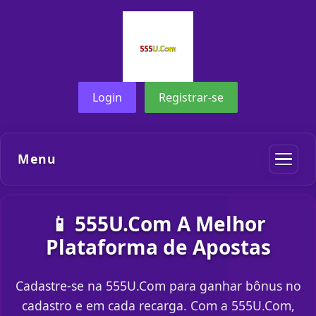
Login
Registrar-se
Menu
📱 555U.Com A Melhor
Plataforma de Apostas
Cadastre-se na 555U.Com para ganhar bônus no
cadastro e em cada recarga. Com a 555U.Com,