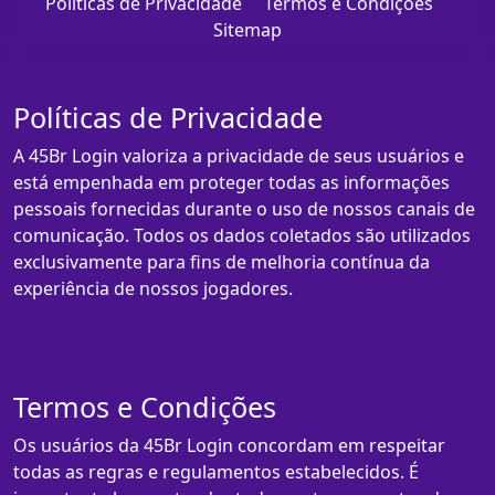
Políticas de Privacidade
Termos e Condições
Sitemap
Políticas de Privacidade
A 45Br Login valoriza a privacidade de seus usuários e
está empenhada em proteger todas as informações
pessoais fornecidas durante o uso de nossos canais de
comunicação. Todos os dados coletados são utilizados
exclusivamente para fins de melhoria contínua da
experiência de nossos jogadores.
Termos e Condições
Os usuários da 45Br Login concordam em respeitar
todas as regras e regulamentos estabelecidos. É