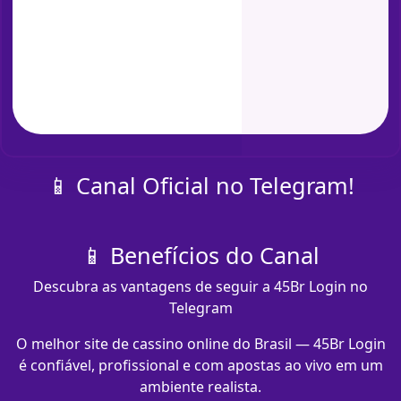
📱 Canal Oficial no Telegram!
📱 Benefícios do Canal
Descubra as vantagens de seguir a 45Br Login no
Telegram
O melhor site de cassino online do Brasil — 45Br Login
é confiável, profissional e com apostas ao vivo em um
ambiente realista.