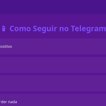
📱 Como Seguir no Telegram
ositivo
erder nada