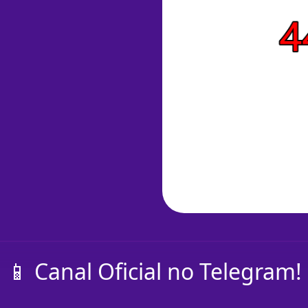
📱 Canal Oficial no Telegram!