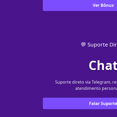
Ver Bônus
💬 Suporte Di
Cha
Suporte direto via Telegram, r
atendimento persona
Falar Suport