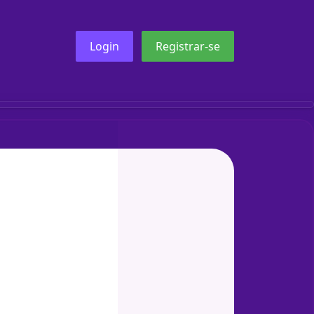
Login
Registrar-se