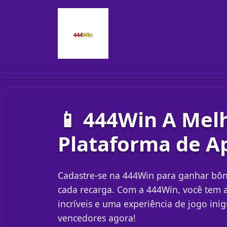
📱 444Win A Mel
Plataforma de A
Cadastre-se na 444Win para ganhar bôn
cada recarga. Com a 444Win, você tem 
incríveis e uma experiência de jogo inig
vencedores agora!