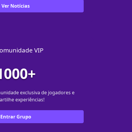
Ver Notícias
Comunidade VIP
1000+
unidade exclusiva de jogadores e
rtilhe experiências!
Entrar Grupo