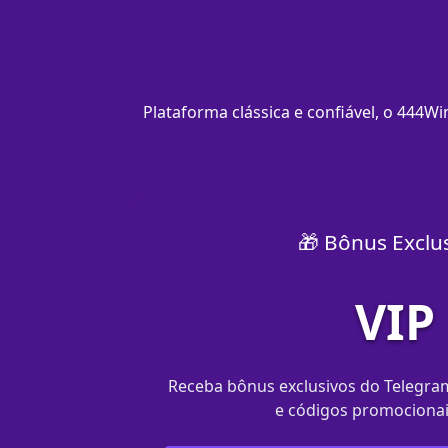
Plataforma clássica e confiável, o 444W
🎁 Bônus Exclu
VIP
Receba bônus exclusivos do Telegra
e códigos promocionai