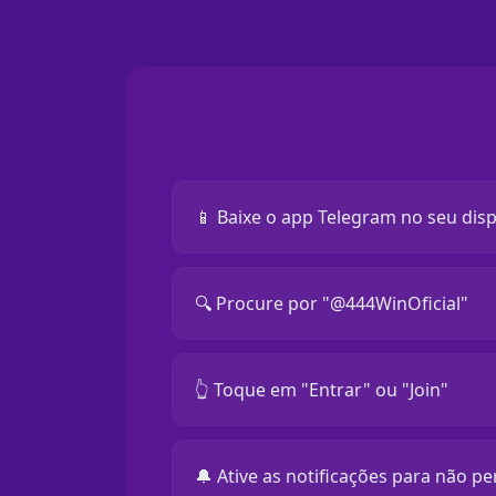
📱 Baixe o app Telegram no seu disp
🔍 Procure por "@444WinOficial"
👆 Toque em "Entrar" ou "Join"
🔔 Ative as notificações para não p