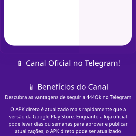
📱 Canal Oficial no Telegram!
📱 Benefícios do Canal
Descubra as vantagens de seguir a 444Ok no Telegram
O APK direto é atualizado mais rapidamente que a
versão da Google Play Store. Enquanto a loja oficial
pode levar dias ou semanas para aprovar e publicar
atualizações, o APK direto pode ser atualizado