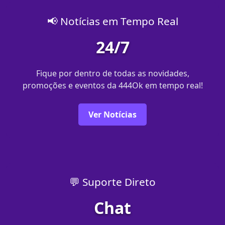
📢 Notícias em Tempo Real
24/7
Fique por dentro de todas as novidades,
promoções e eventos da 444Ok em tempo real!
Ver Notícias
💬 Suporte Direto
Chat