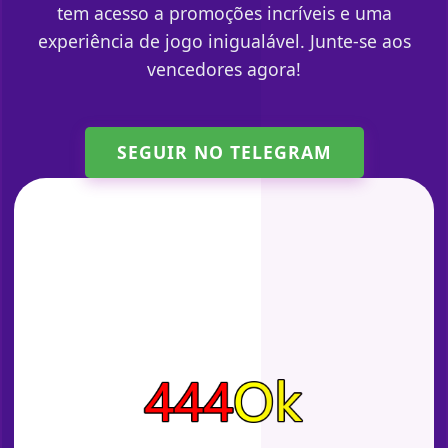
tem acesso a promoções incríveis e uma
experiência de jogo inigualável. Junte-se aos
vencedores agora!
SEGUIR NO TELEGRAM