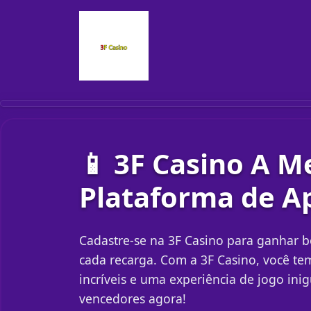
📱 3F Casino A M
Plataforma de A
Cadastre-se na 3F Casino para ganhar 
cada recarga. Com a 3F Casino, você t
incríveis e uma experiência de jogo inig
vencedores agora!