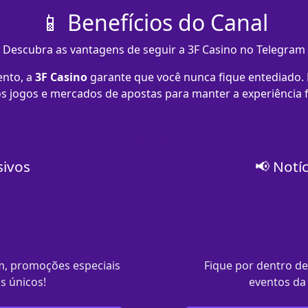
📱 Benefícios do Canal
Descubra as vantagens de seguir a 3F Casino no Telegram
ento, a
3F Casino
garante que você nunca fique entediado. 
 jogos e mercados de apostas para manter a experiência 
sivos
📢 Notí
m, promoções especiais
Fique por dentro d
s únicos!
eventos da