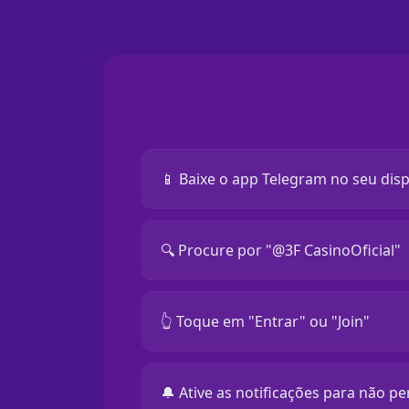
📱 Baixe o app Telegram no seu disp
🔍 Procure por "@3F CasinoOficial"
👆 Toque em "Entrar" ou "Join"
🔔 Ative as notificações para não p