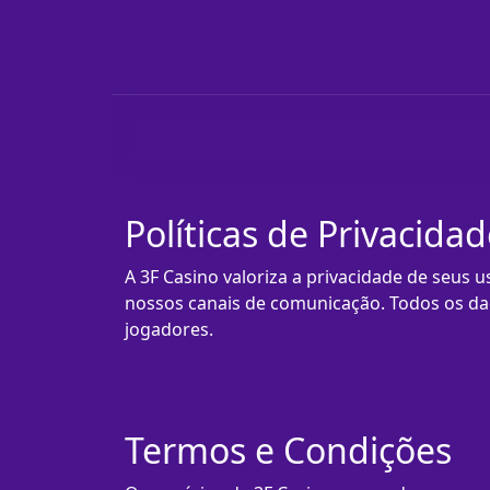
Políticas de Privacida
A 3F Casino valoriza a privacidade de seus
nossos canais de comunicação. Todos os dad
jogadores.
Termos e Condições