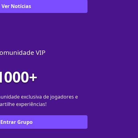
Ver Notícias
Comunidade VIP
1000+
unidade exclusiva de jogadores e
rtilhe experiências!
Entrar Grupo