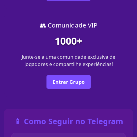
👥 Comunidade VIP
1000+
Junte-se a uma comunidade exclusiva de
jogadores e compartilhe experiências!
Entrar Grupo
📱 Como Seguir no Telegram