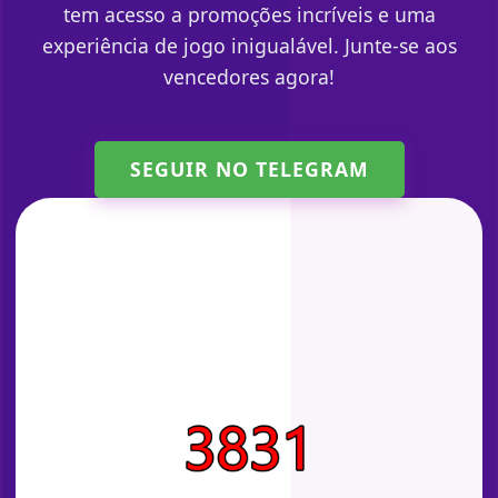
tem acesso a promoções incríveis e uma
experiência de jogo inigualável. Junte-se aos
vencedores agora!
SEGUIR NO TELEGRAM