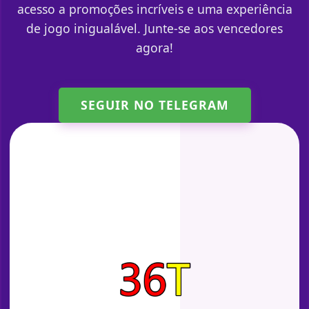
acesso a promoções incríveis e uma experiência
de jogo inigualável. Junte-se aos vencedores
agora!
SEGUIR NO TELEGRAM