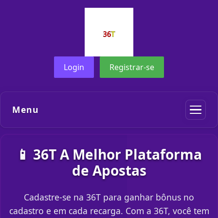
Login
Registrar-se
Menu
📱 36T A Melhor Plataforma
de Apostas
Cadastre-se na 36T para ganhar bônus no
cadastro e em cada recarga. Com a 36T, você tem