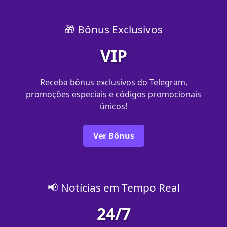
🎁 Bônus Exclusivos
VIP
Receba bônus exclusivos do Telegram,
promoções especiais e códigos promocionais
únicos!
Ver Bônus
📢 Notícias em Tempo Real
24/7