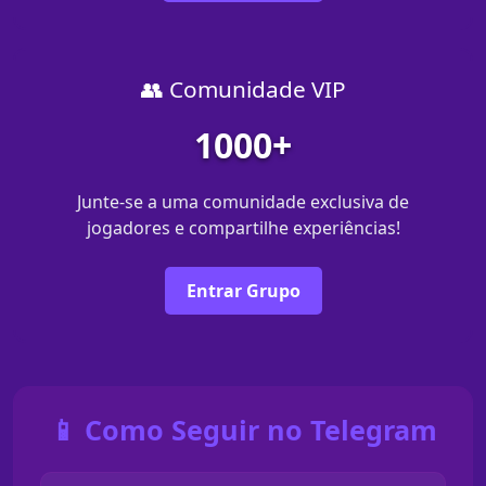
👥 Comunidade VIP
1000+
Junte-se a uma comunidade exclusiva de
jogadores e compartilhe experiências!
Entrar Grupo
📱 Como Seguir no Telegram