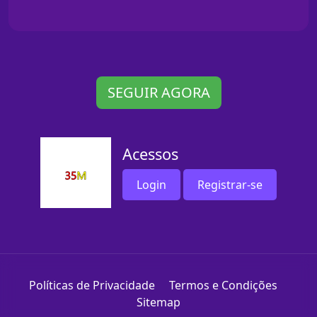
SEGUIR AGORA
Acessos
Login
Registrar-se
Políticas de Privacidade
Termos e Condições
Sitemap