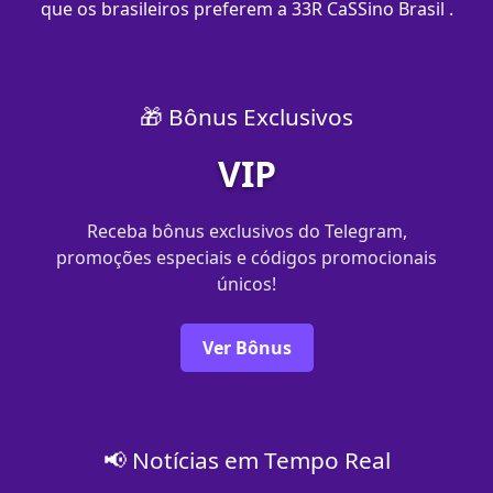
que os brasileiros preferem a 33R CaSSino Brasil .
🎁 Bônus Exclusivos
VIP
Receba bônus exclusivos do Telegram,
promoções especiais e códigos promocionais
únicos!
Ver Bônus
📢 Notícias em Tempo Real