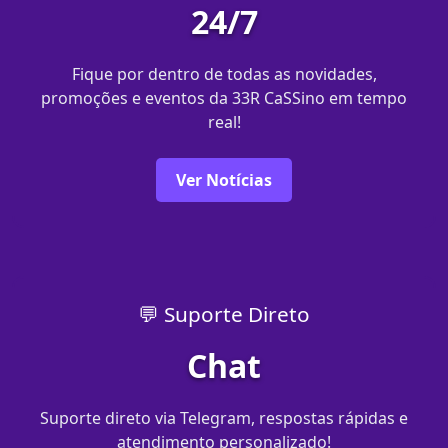
24/7
Fique por dentro de todas as novidades,
promoções e eventos da 33R CaSSino em tempo
real!
Ver Notícias
💬 Suporte Direto
Chat
Suporte direto via Telegram, respostas rápidas e
atendimento personalizado!