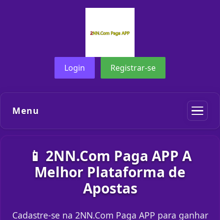
Login
Registrar-se
Menu
📱 2NN.Com Paga APP A
Melhor Plataforma de
Apostas
Cadastre-se na 2NN.Com Paga APP para ganhar