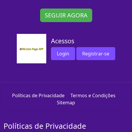
SEGUIR AGORA
Acessos
Login
Registrar-se
Políticas de Privacidade
Termos e Condições
Sitemap
Políticas de Privacidade