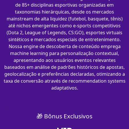
de 85+ disciplinas esportivas organizadas em
taxonomias hierárquicas, desde os mercados
mainstream de alta liquidez (futebol, basquete, tênis)
até nichos emergentes como e-sports competitivos
(Dota 2, League of Legends, CS:GO), esportes virtuais
sintéticos e mercados especiais de entretenimento.
Nossa engine de descoberta de conteúdo emprega
machine learning para personalização contextual,
apresentando aos usuários eventos relevantes
baseados em análise de padrões históricos de apostas,
geolocalização e preferências declaradas, otimizando a
taxa de conversão através de recommendation systems
adaptativos.
🎁 Bônus Exclusivos