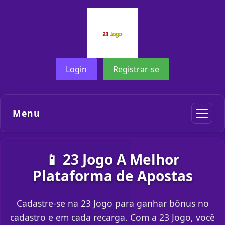
Login
Registrar-se
Menu
📱 23 Jogo A Melhor
Plataforma de Apostas
Cadastre-se na 23 Jogo para ganhar bônus no
cadastro e em cada recarga. Com a 23 Jogo, você