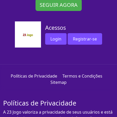
SEGUIR AGORA
Acessos
Login
Registrar-se
Políticas de Privacidade
Termos e Condições
Sitemap
Políticas de Privacidade
A 23 Jogo valoriza a privacidade de seus usuários e está