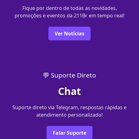
Fique por dentro de todas as novidades,
promoções e eventos da 211Br em tempo real!
Ver Notícias
💬 Suporte Direto
Chat
Suporte direto via Telegram, respostas rápidas e
atendimento personalizado!
Falar Suporte