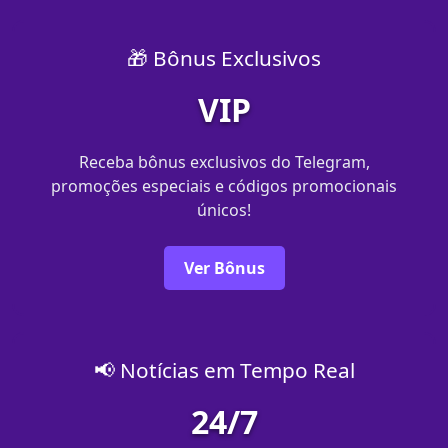
🎁 Bônus Exclusivos
VIP
Receba bônus exclusivos do Telegram,
promoções especiais e códigos promocionais
únicos!
Ver Bônus
📢 Notícias em Tempo Real
24/7