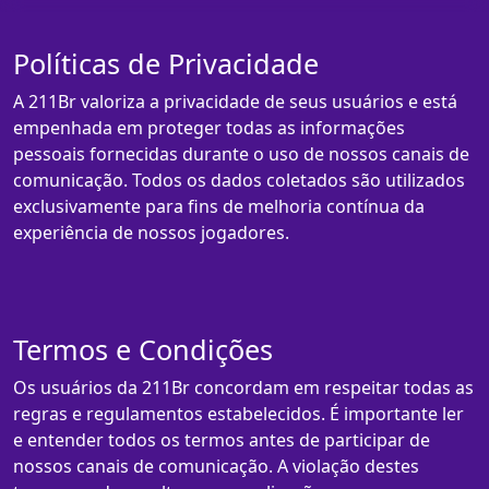
Políticas de Privacidade
A 211Br valoriza a privacidade de seus usuários e está
empenhada em proteger todas as informações
pessoais fornecidas durante o uso de nossos canais de
comunicação. Todos os dados coletados são utilizados
exclusivamente para fins de melhoria contínua da
experiência de nossos jogadores.
Termos e Condições
Os usuários da 211Br concordam em respeitar todas as
regras e regulamentos estabelecidos. É importante ler
e entender todos os termos antes de participar de
nossos canais de comunicação. A violação destes