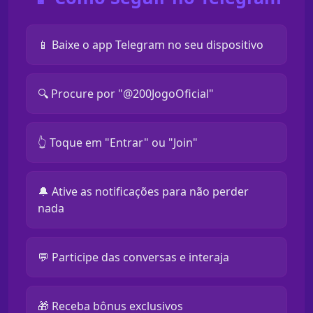
📱 Baixe o app Telegram no seu dispositivo
🔍 Procure por "@200JogoOficial"
👆 Toque em "Entrar" ou "Join"
🔔 Ative as notificações para não perder
nada
💬 Participe das conversas e interaja
🎁 Receba bônus exclusivos