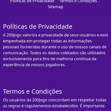
Políticas de Privacidade
Termos e Condições
Sitemap
Políticas de Privacidade
A 200Jogo valoriza a privacidade de seus usuários e está
empenhada em proteger todas as informações
pessoais fornecidas durante o uso de nossos canais de
comunicação. Todos os dados coletados são utilizados
exclusivamente para fins de melhoria contínua da
experiência de nossos jogadores.
Termos e Condições
Os usuários da 200Jogo concordam em respeitar todas
as regras e regulamentos estabelecidos. É importante