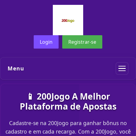
Login
Registrar-se
Menu
📱 200Jogo A Melhor
Plataforma de Apostas
Cadastre-se na 200Jogo para ganhar bônus no
cadastro e em cada recarga. Com a 200Jogo, você