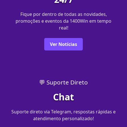
Fique por dentro de todas as novidades,
promoções e eventos da 1400Win em tempo
real!
Ver Notícias
💬 Suporte Direto
Chat
Suporte direto via Telegram, respostas rápidas e
atendimento personalizado!