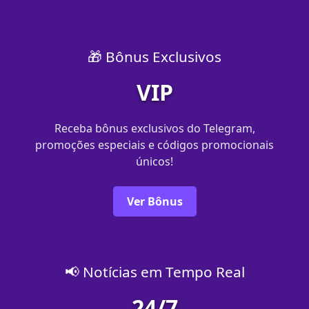
🎁 Bônus Exclusivos
VIP
Receba bônus exclusivos do Telegram,
promoções especiais e códigos promocionais
únicos!
Ver Bônus
📢 Notícias em Tempo Real
24/7