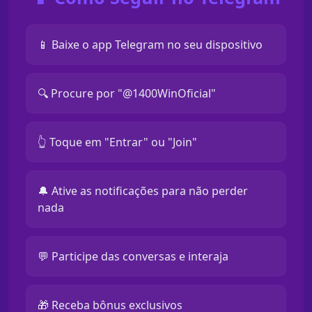
📱 Baixe o app Telegram no seu dispositivo
🔍 Procure por "@1400WinOficial"
👆 Toque em "Entrar" ou "Join"
🔔 Ative as notificações para não perder
nada
💬 Participe das conversas e interaja
🎁 Receba bônus exclusivos