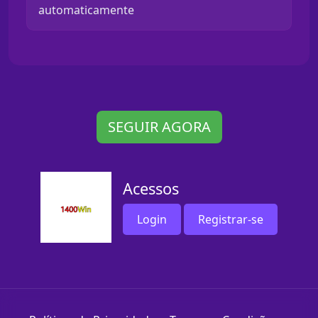
automaticamente
SEGUIR AGORA
Acessos
Login
Registrar-se