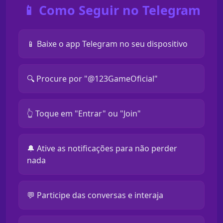
📱 Como Seguir no Telegram
📱 Baixe o app Telegram no seu dispositivo
🔍 Procure por "@123GameOficial"
👆 Toque em "Entrar" ou "Join"
🔔 Ative as notificações para não perder
nada
💬 Participe das conversas e interaja