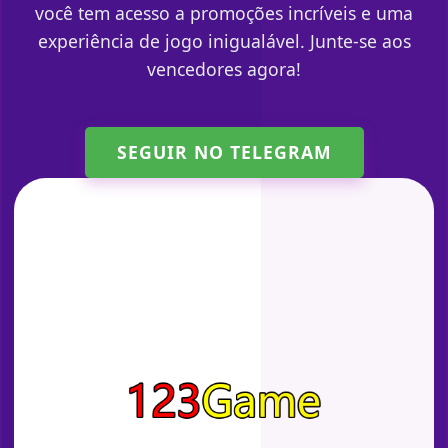
você tem acesso a promoções incríveis e uma
experiência de jogo inigualável. Junte-se aos
vencedores agora!
SEGUIR NO TELEGRAM