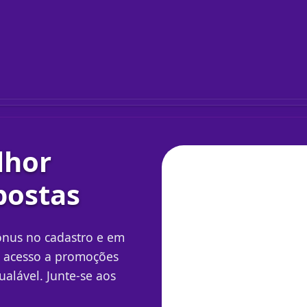
lhor
postas
ônus no cadastro e em
m acesso a promoções
ualável. Junte-se aos