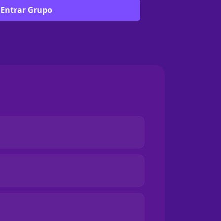
Entrar Grupo