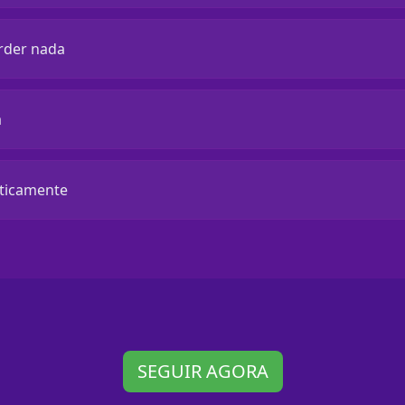
erder nada
a
aticamente
SEGUIR AGORA