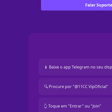
Falar Suport
📱 Baixe o app Telegram no seu disp
🔍 Procure por "@11CC VipOficial"
👆 Toque em "Entrar" ou "Join"