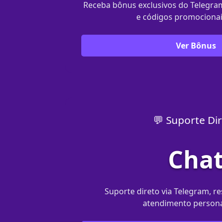
Receba bônus exclusivos do Telegra
e códigos promocionai
Ver Bônus
💬 Suporte Di
Cha
Suporte direto via Telegram, r
atendimento persona