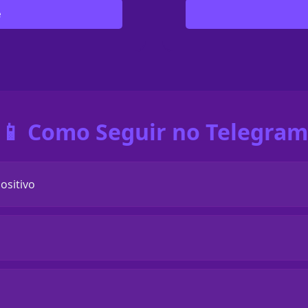
e
📱 Como Seguir no Telegram
ositivo