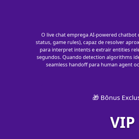
O live chat emprega AI-powered chatbot c
status, game rules), capaz de resolver apr
para interpret intents e extrair entities 
segundos. Quando detection algorithms iden
seamless handoff para human agent ocor
🎁 Bônus Exclu
VIP