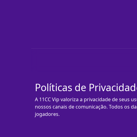
Políticas de Privacida
A 11CC Vip valoriza a privacidade de seus 
nossos canais de comunicação. Todos os dad
jogadores.